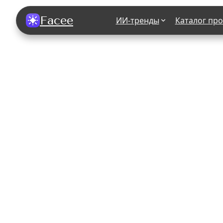
Facee
ИИ-тренды
Каталог пр
Все фотосессии
В зеркале
В шубе
Хэллоуин
В корсете
В свадебном платье
В джинса
В студии
У ёлки
На конференции
В стиле р
Королевская
В школе
На подиуме
Для мужчи
Летний вайб
В образе
Алиса в Стране чудес
К 1 сентя