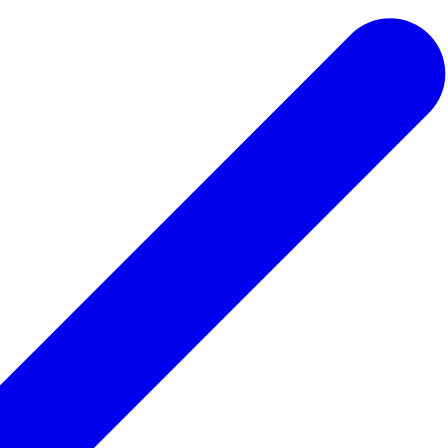
 ведьмы
Для парикмахера