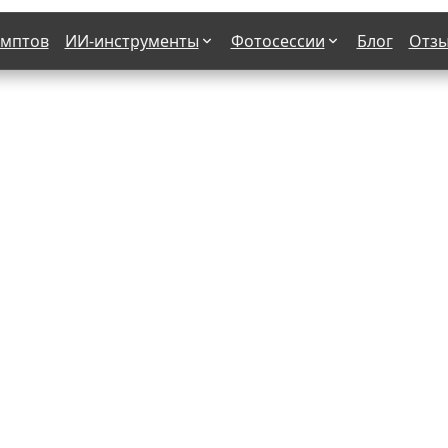
омптов
ИИ-инструменты
Фотосессии
Блог
Отз
Страшные фильмы
В клубе
х
Женская в пиджаке
Деловая женщина в городе
етро
Осень
На даче
н от 50-60 лет
Формула 1
 вампира
В образе гангстера
бря
С мотоциклом