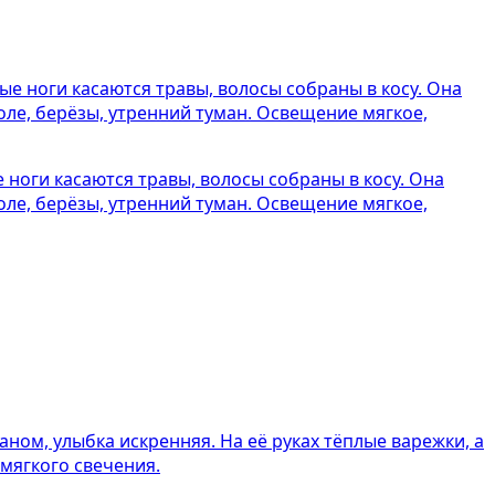
ноги касаются травы, волосы собраны в косу. Она
оле, берёзы, утренний туман. Освещение мягкое,