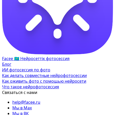
Facee
🇰🇿
Нейросеттік фотосессия
Блог
ИИ фотосессия по фото
Как делать совместные нейрофотосессии
Как оживить фото с помощью нейросети
Что такое нейрофотосессия
Связаться с нами
help@facee.ru
Мы в Max
Мы в ВК