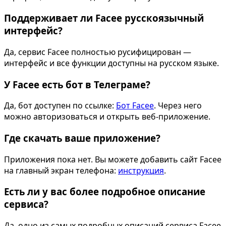
В образе вампира
В образе гангст
Поддерживает ли Facee русскоязычный
Алиса в Стране чудес
К 1 сентября
интерфейс?
С мотоциклом
Для актрисы
В образе ведьмы
Для парикмахер
Да, сервис Facee полностью русифицирован —
интерфейс и все функции доступны на русском языке.
Показать все
У Facee есть бот в Телеграме?
Популярное
Да, бот доступен по ссылке:
Бот Facee
. Через него
можно авторизоваться и открыть веб-приложение.
Где скачать ваше приложение?
Приложения пока нет. Вы можете добавить сайт Facee
на главный экран телефона:
инструкция
.
Есть ли у вас более подробное описание
сервиса?
Да, одно из самых подробных описаний сервиса Facee