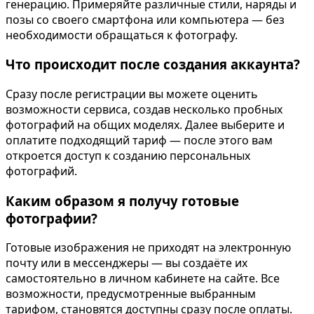
генерацию. Примеряйте различные стили, наряды и
Определить растение
Коллаж из фото
позы со своего смартфона или компьютера — без
Форма лица
необходимости обращаться к фотографу.
Все фотосессии
Что происходит после создания аккаунта?
В зеркале
В шубе
Сразу после регистрации вы можете оценить
Страшные фильмы
Хэллоуин
возможности сервиса, создав несколько пробных
фотографий на общих моделях. Далее выберите и
В корсете
В клубе
оплатите подходящий тариф — после этого вам
В свадебном платье
В джинсах
откроется доступ к созданию персональных
Женская в пиджаке
В студии
фотографий.
У ёлки
Деловая женщин
Каким образом я получу готовые
На конференции
В стиле ретро
фотографии?
Осень
Королевская
Готовые изображения не приходят на электронную
В школе
На даче
почту или в мессенджеры — вы создаёте их
На подиуме
Для мужчин от 5
самостоятельно в личном кабинете на сайте. Все
возможности, предусмотренные выбранным
Формула 1
Летний вайб
тарифом, становятся доступны сразу после оплаты.