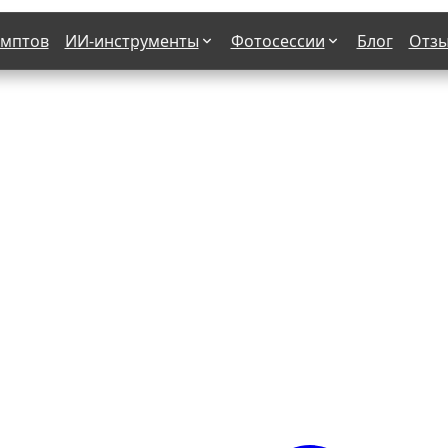
омптов
ИИ-инструменты
Фотосессии
Блог
Отз
Страшные фильмы
В клубе
х
Женская в пиджаке
Деловая женщина в городе
етро
Осень
На даче
н от 50-60 лет
Формула 1
 вампира
В образе гангстера
бря
С мотоциклом