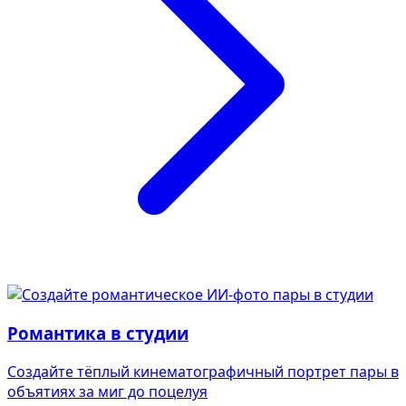
Романтика в студии
Создайте тёплый кинематографичный портрет пары в
объятиях за миг до поцелуя