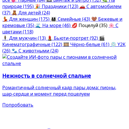
Определить растение
Коллаж из фото
природе (195)
🎉
Праздники (123)
🚗
С автомобилем
Форма лица
(37)
🧸
Для детей (24)
💃
Для женщин (175)
👨‍👩‍👧‍👦
Семейные (43)
🤎
Бежевые и
Все фотосессии
кремовые (35)
🌊
На море (46)
💋
Поцелуй (35)
🌸
С
цветами (118)
В зеркале
В шубе
🕴️
Для мужчин (13)
💄
Бьюти-портрет (92)
🎬
Страшные фильмы
Хэллоуин
Кинематографичные (122)
🎞️
Чёрно-белые (61)
💿
Y2K
(26)
🐾
С животными (24)
В корсете
В клубе
В свадебном платье
В джинсах
Женская в пиджаке
В студии
Нежность в солнечной спальне
У ёлки
Деловая женщина в городе
На конференции
В стиле ретро
Романтичный солнечный кадр пары дома: пионы,
шар-сердце и момент перед поцелуем
Осень
Королевская
Попробовать
В школе
На даче
На подиуме
Для мужчин от 50-60 лет
Формула 1
Летний вайб