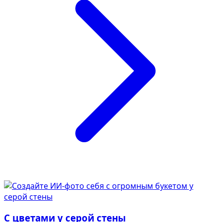
В образе вампира
В образе гангстера
Алиса в Стране чудес
К 1 сентября
С мотоциклом
Для актрисы
В образе ведьмы
Для парикмахера
Показать все
Популярное
С цветами у серой стены