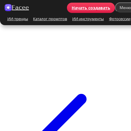
Facee
Начать создавать
Меню
ИИ-тренды
Каталог промптов
ИИ-инструменты
Фотосессии
Все ИИ-тренды
ПО КАТЕГОРИЯМ
Для женщин
Для мужчин
Парные
Семейные
Бьюти-портрет
Винтаж и ретро
Бежевые и кремовые
Кинематографичные
На природе
На море
Чёрно-белые
Праздники
Поцелуй
Y2K
С автомобилем
С цветами
С животными
Для детей
Все ИИ-инструменты