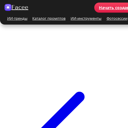
Facee
Начать созда
ИИ-тренды
Каталог промптов
ИИ-инструменты
Фотосессии
Все ИИ-тренды
ПО КАТЕГОРИЯМ
Для женщин
Для мужчин
Парные
Семейные
Бьюти-портрет
Винтаж и ретро
Бежевые и кремовые
Кинематографичные
На природе
На море
Чёрно-белые
Праздники
Поцелуй
Y2K
С автомобилем
С цветами
С животными
Для детей
Все ИИ-инструменты