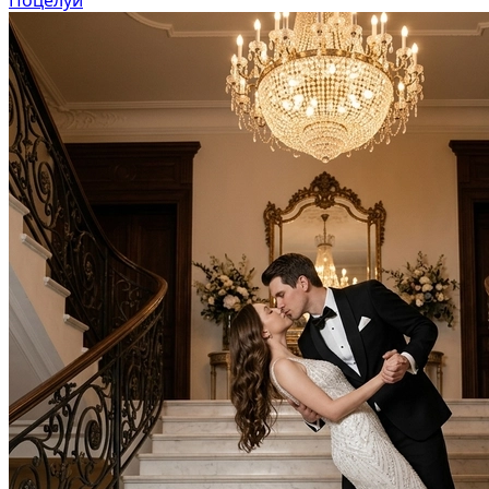
В образе вампира
В образе гангстера
Алиса в Стране чудес
К 1 сентября
С мотоциклом
Для актрисы
В образе ведьмы
Для парикмахера
Показать все
Популярное