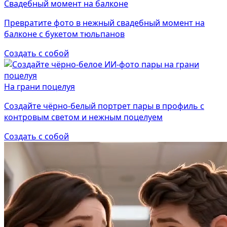
Свадебный момент на балконе
Превратите фото в нежный свадебный момент на
балконе с букетом тюльпанов
Создать с собой
На грани поцелуя
Создайте чёрно-белый портрет пары в профиль с
контровым светом и нежным поцелуем
Создать с собой