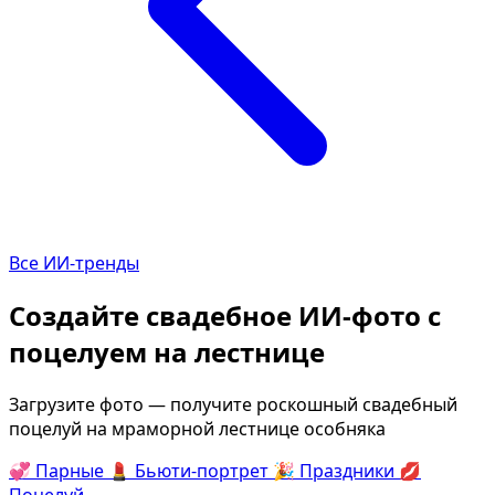
Определить растение
Коллаж из фото
Форма лица
Все фотосессии
В зеркале
В шубе
Страшные фильмы
Хэллоуин
В корсете
В клубе
В свадебном платье
В джинсах
Все ИИ-тренды
Женская в пиджаке
В студии
У ёлки
Деловая женщина в 
Создайте свадебное ИИ-фото с
На конференции
В стиле ретро
поцелуем на лестнице
Осень
Королевская
В школе
На даче
Загрузите фото — получите роскошный свадебный
поцелуй на мраморной лестнице особняка
На подиуме
Для мужчин от 50-60 
💞
Парные
💄
Бьюти-портрет
🎉
Праздники
💋
Формула 1
Летний вайб
Поцелуй