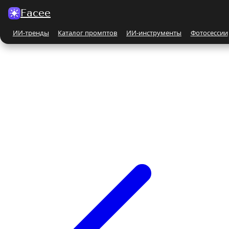
Facee
ИИ-тренды
Каталог промптов
ИИ-инструменты
Фотосессии
Все ИИ-тренды
ПО КАТЕГОРИЯМ
Для женщин
Парные
Бьюти-портрет
Бежевые и кремовые
На природе
Чёрно-белые
Поцелуй
С автомобилем
С животными
Все ИИ-инструменты