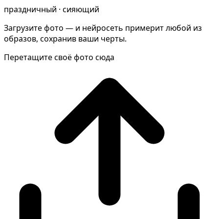
В образе вампира
праздничный · сияющий
Алиса в Стране чудес
Загрузите фото — и нейросеть примерит любой из
С мотоциклом
образов, сохранив ваши черты.
В образе ведьмы
Перетащите своё фото сюда
Показать все
Популярное