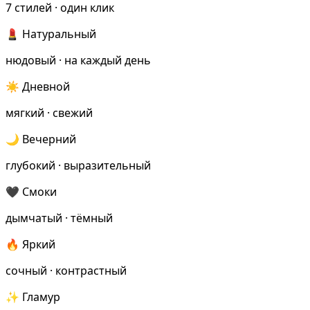
Определить растение
7 стилей · один клик
Форма лица
💄 Натуральный
Все фотосессии
нюдовый · на каждый день
В зеркале
☀️ Дневной
Страшные фильмы
мягкий · свежий
В корсете
🌙 Вечерний
В свадебном платье
глубокий · выразительный
Женская в пиджаке
У ёлки
🖤 Смоки
На конференции
дымчатый · тёмный
Осень
🔥 Яркий
В школе
сочный · контрастный
На подиуме
Формула 1
✨ Гламур