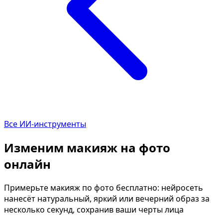
Описание изображения
Улучшить качество фото
Определить цветотип
Мужская причёска
Замена лица
Текст по фото
ИИ-редактор фото
Возраст по фото
Все ИИ-инструменты
Состарить фото
Изменим макияж на фото
Фото в мультяшку
онлайн
Фото как полароид
Отбелить зубы
Примерьте макияж по фото бесплатно: нейросеть
Удалить водяной знак
нанесёт натуральный, яркий или вечерний образ за
несколько секунд, сохранив ваши черты лица
Календарь из фото