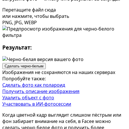
Определить растение
Ко
Перетащите файл сюда
Форма лица
или нажмите, чтобы выбрать
PNG, JPG, WEBP
Все фотосессии
В зеркале
В 
Страшные фильмы
Хэ
Результат:
В корсете
В к
В свадебном платье
В 
Сделать черно-белым
Женская в пиджаке
В 
Изображения не сохраняются на наших серверах
У ёлки
Де
Попробуйте также:
Сделать фото как полароид
На конференции
В 
Получить описание изображения
Осень
Ко
Удалить объект с фото
Участвовать в ИИ-фотосессии
В школе
На
На подиуме
Дл
Когда цветной кадр выглядит слишком пёстрым или
фон забирает внимание на себя, в Facee можно
Формула 1
Ле
сделать черно белое фото и получить более