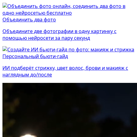
Объединить два фото
Объедините две фотографии в одну картинку с
помощью нейросети за пару секунд
Персональный бьюти-гайд
ИИ подберёт стрижку, цвет волос, брови и макияж с
наглядным до/после