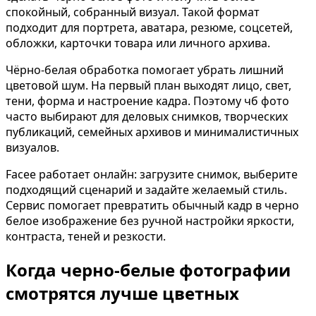
В образе вампира
В 
спокойный, собранный визуал. Такой формат
подходит для портрета, аватара, резюме, соцсетей,
Алиса в Стране чудес
К 
обложки, карточки товара или личного архива.
С мотоциклом
Дл
Чёрно-белая обработка помогает убрать лишний
В образе ведьмы
Дл
цветовой шум. На первый план выходят лицо, свет,
Показать все
тени, форма и настроение кадра. Поэтому чб фото
часто выбирают для деловых снимков, творческих
Популярное
публикаций, семейных архивов и минималистичных
визуалов.
Facee работает онлайн: загрузите снимок, выберите
подходящий сценарий и задайте желаемый стиль.
Сервис помогает превратить обычный кадр в черно
белое изображение без ручной настройки яркости,
контраста, теней и резкости.
Когда черно-белые фотографии
смотрятся лучше цветных