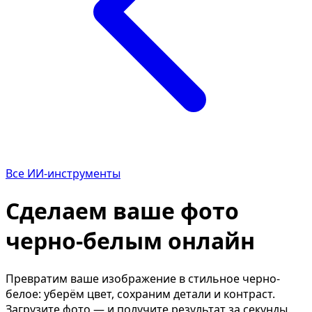
Описание изображения
Уд
Улучшить качество фото
Ре
Определить цветотип
Ти
Мужская причёска
Из
Замена лица
Из
Текст по фото
Ка
ИИ-редактор фото
Уд
Возраст по фото
Оп
Все ИИ-инструменты
Состарить фото
Из
Сделаем ваше фото
Фото в мультяшку
Ти
Фото как полароид
Вы
черно-белым онлайн
Отбелить зубы
Уд
Удалить водяной знак
Ув
Превратим ваше изображение в стильное черно-
белое: уберём цвет, сохраним детали и контраст.
Календарь из фото
Чё
Загрузите фото — и получите результат за секунды.