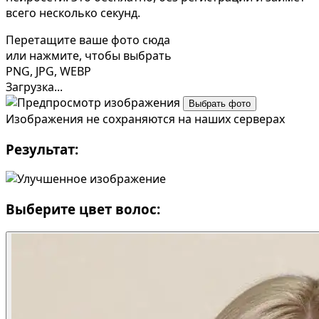
Определить растение
К
всего несколько секунд.
Форма лица
Перетащите ваше фото сюда
или нажмите, чтобы выбрать
Все фотосессии
PNG, JPG, WEBP
В зеркале
В
Загрузка...
Страшные фильмы
Х
Выбрать фото
Изображения не сохраняются на наших серверах
В корсете
В
Результат:
В свадебном платье
В
Женская в пиджаке
В
У ёлки
Д
Выберите цвет волос:
На конференции
В
Осень
К
В школе
Н
На подиуме
Д
Формула 1
Л