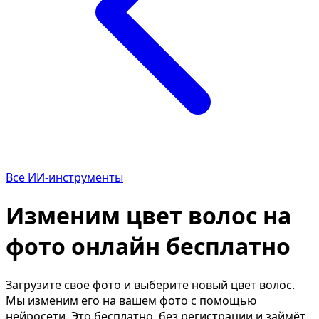
Описание изображения
У
Улучшить качество фото
Р
Определить цветотип
Т
Мужская причёска
И
Замена лица
И
Текст по фото
К
ИИ-редактор фото
У
Возраст по фото
О
Все ИИ-инструменты
Состарить фото
И
Изменим цвет волос на
Фото в мультяшку
Т
Фото как полароид
В
фото онлайн бесплатно
Отбелить зубы
У
Удалить водяной знак
У
Загрузите своё фото и выберите новый цвет волос.
Мы изменим его на вашем фото с помощью
Календарь из фото
Ч
нейросети. Это бесплатно, без регистрации и займёт