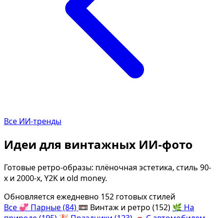
Описание изображения
Удалить фон
Улучшить качество фото
Решить задачу по фото
Определить цветотип
Типаж по Кибби
Мужская причёска
Изменить причёску
Замена лица
Изменить цвет волос
Текст по фото
Калории по фото
ИИ-редактор фото
Удалить объект
Возраст по фото
Описание товара
Все ИИ-тренды
Состарить фото
Изменить макияж
Идеи для винтажных ИИ-фото
Фото в мультяшку
Типаж по Ларсон
Фото как полароид
Вырезать объект
Готовые ретро-образы: плёночная эстетика, стиль 90-
Отбелить зубы
Удалить текст
х и 2000-х, Y2K и old money.
Удалить водяной знак
Увеличить губы
Обновляется ежедневно
152 готовых стилей
Все
💞
Парные (84)
📼
Винтаж и ретро (152)
🌿
На
Календарь из фото
Чёрно-белое фото
природе (195)
🎉
Праздники (123)
🚗
С автомобилем