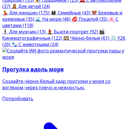
Определить растение
Коллаж из фото
(37)
🧸
Для детей (24)
Форма лица
💃
Для женщин (175)
👨‍👩‍👧‍👦
Семейные (43)
🤎
Бежевые и
кремовые (35)
🌊
На море (46)
💋
Поцелуй (35)
🌸
С
Все фотосессии
цветами (118)
🕴️
Для мужчин (13)
💄
Бьюти-портрет (92)
🎬
В зеркале
В шубе
Кинематографичные (122)
🎞️
Чёрно-белые (61)
💿
Y2K
Страшные фильмы
Хэллоуин
(26)
🐾
С животными (24)
В корсете
В клубе
В свадебном платье
В джинсах
Прогулка вдоль моря
Женская в пиджаке
В студии
У ёлки
Деловая женщина в городе
Создайте чёрно-белый кадр прогулки у моря со
На конференции
В стиле ретро
взглядом через плечо и нежностью.
Осень
Королевская
Попробовать
В школе
На даче
На подиуме
Для мужчин от 50-60 лет
Формула 1
Летний вайб