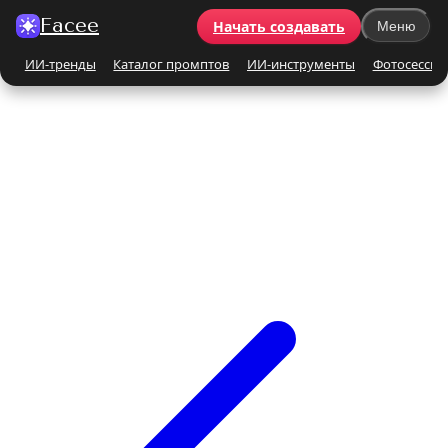
Facee
Начать создавать
Меню
ИИ-тренды
Каталог промптов
ИИ-инструменты
Фотосессии
Все ИИ-тренды
ПО КАТЕГОРИЯМ
Для женщин
Для мужчин
Парные
Семейные
Бьюти-портрет
Винтаж и ретро
Бежевые и кремовые
Кинематографичные
На природе
На море
Чёрно-белые
Праздники
Поцелуй
Y2K
С автомобилем
С цветами
С животными
Для детей
Все ИИ-инструменты