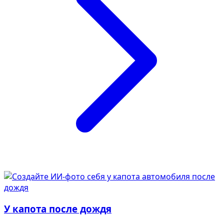
В образе вампира
В образе гангстера
Алиса в Стране чудес
К 1 сентября
С мотоциклом
Для актрисы
В образе ведьмы
Для парикмахера
Показать все
Популярное
У капота после дождя