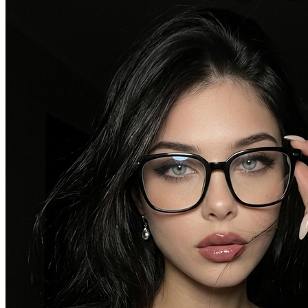
В образе вампира
В образе гангстера
Алиса в Стране чудес
К 1 сентября
С мотоциклом
Для актрисы
В образе ведьмы
Для парикмахера
Показать все
Популярное