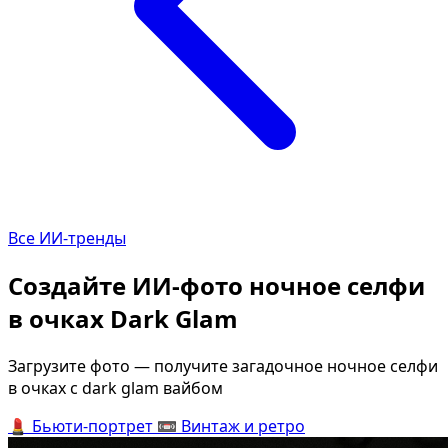
Определить растение
Коллаж из фото
Форма лица
Все фотосессии
В зеркале
В шубе
Страшные фильмы
Хэллоуин
В корсете
В клубе
В свадебном платье
В джинсах
Все ИИ-тренды
Женская в пиджаке
В студии
У ёлки
Деловая женщина в 
Создайте ИИ-фото ночное селфи
На конференции
В стиле ретро
в очках Dark Glam
Осень
Королевская
В школе
На даче
Загрузите фото — получите загадочное ночное селфи
в очках с dark glam вайбом
На подиуме
Для мужчин от 50-60 
💄
Бьюти-портрет
📼
Винтаж и ретро
Формула 1
Летний вайб