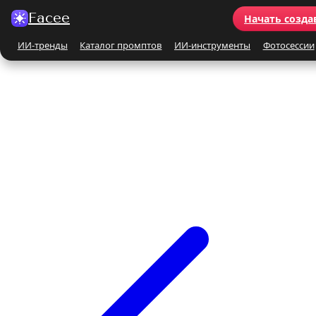
Facee
Начать созда
ИИ-тренды
Каталог промптов
ИИ-инструменты
Фотосессии
Все ИИ-тренды
ПО КАТЕГОРИЯМ
Для женщин
Для мужчин
Парные
Семейные
Бьюти-портрет
Винтаж и ретро
Бежевые и кремовые
Кинематографичные
На природе
На море
Чёрно-белые
Праздники
Поцелуй
Y2K
С автомобилем
С цветами
С животными
Для детей
Все ИИ-инструменты