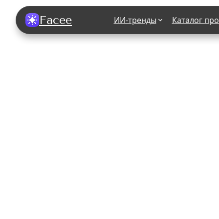
Facee
ИИ-тренды
Каталог пр
Все фотосессии
В зеркале
В шубе
Хэллоуин
В корсете
В свадебном платье
В джинса
В студии
У ёлки
На конференции
В стиле р
Королевская
В школе
На подиуме
Для мужчи
Летний вайб
В образе
Алиса в Стране чудес
К 1 сентя