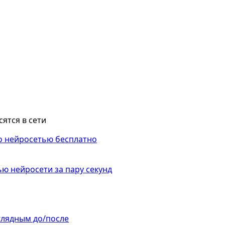
сятся в сети
ю нейросети за пару секунд
аглядным до/после