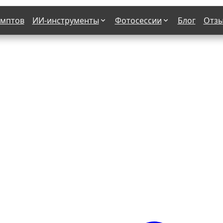
омптов
ИИ-инструменты
Фотосессии
Блог
Отз
Страшные фильмы
В клубе
х
Женская в пиджаке
Деловая женщина в городе
етро
Осень
На даче
н от 50-60 лет
Формула 1
 вампира
В образе гангстера
бря
С мотоциклом