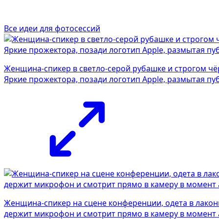
Все идеи для фотосессий
Женщина-спикер в светло-серой рубашке и строгом чё
Яркие прожектора, позади логотип Apple, размытая пуб
Женщина-спикер на сцене конференции, одета в лакон
держит микрофон и смотрит прямо в камеру в момент 