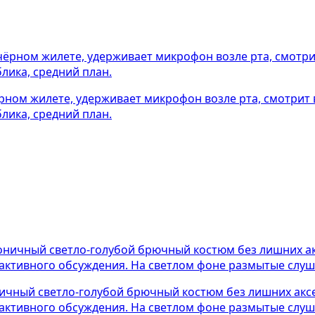
рном жилете, удерживает микрофон возле рта, смотрит 
лика, средний план.
ичный светло-голубой брючный костюм без лишних аксе
активного обсуждения. На светлом фоне размытые слуша