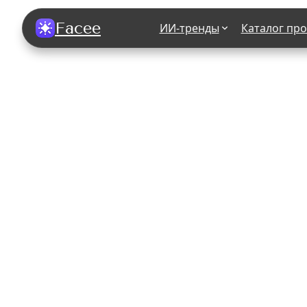
Facee
ИИ-тренды
Каталог пр
Все фотосессии
В зеркале
В шубе
Хэллоуин
В корсете
В свадебном платье
В джинса
В студии
У ёлки
На конференции
В стиле р
Королевская
В школе
На подиуме
Для мужчи
Летний вайб
В образе
Алиса в Стране чудес
К 1 сентя