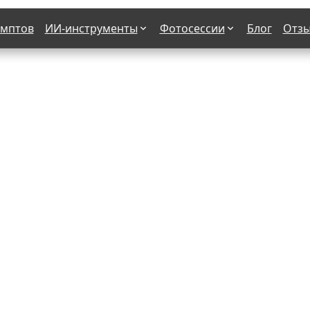
омптов
ИИ-инструменты
Фотосессии
Блог
Отз
Страшные фильмы
В клубе
х
Женская в пиджаке
Деловая женщина в городе
етро
Осень
На даче
н от 50-60 лет
Формула 1
 вампира
В образе гангстера
бря
С мотоциклом