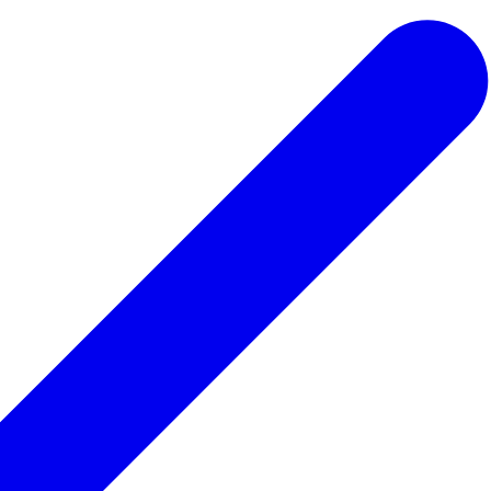
 ведьмы
Для парикмахера