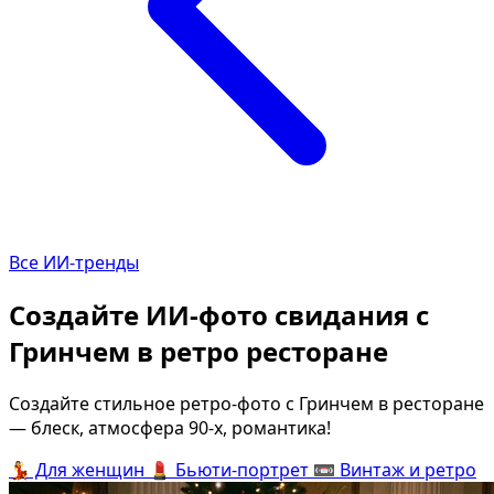
Определить растение
Коллаж из фото
Форма лица
Все фотосессии
В зеркале
В шубе
Страшные фильмы
Хэллоуин
В корсете
В клубе
В свадебном платье
В джинсах
Все ИИ-тренды
Женская в пиджаке
В студии
У ёлки
Деловая женщина в горо
Создайте ИИ-фото свидания с
На конференции
В стиле ретро
Гринчем в ретро ресторане
Осень
Королевская
В школе
На даче
Создайте стильное ретро-фото с Гринчем в ресторане
— блеск, атмосфера 90-х, романтика!
На подиуме
Для мужчин от 50-60 лет
💃
Для женщин
💄
Бьюти-портрет
📼
Винтаж и ретро
Формула 1
Летний вайб