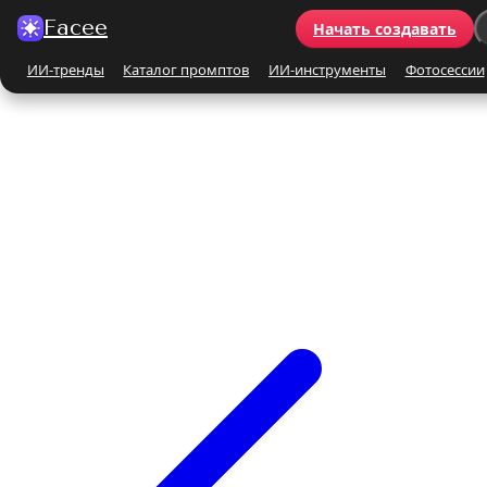
Facee
Начать создавать
ИИ-тренды
Каталог промптов
ИИ-инструменты
Фотосессии
Все ИИ-тренды
ПО КАТЕГОРИЯМ
Для женщин
Для мужчин
Парные
Семейные
Бьюти-портрет
Винтаж и ретро
Бежевые и кремовые
Кинематографичные
На природе
На море
Чёрно-белые
Праздники
Поцелуй
Y2K
С автомобилем
С цветами
С животными
Для детей
Все ИИ-инструменты