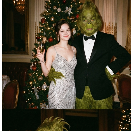
В образе вампира
В образе гангстера
Алиса в Стране чудес
К 1 сентября
С мотоциклом
Для актрисы
В образе ведьмы
Для парикмахера
Показать все
Популярное