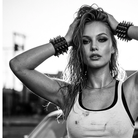
В образе вампира
В образе гангст
Алиса в Стране чудес
К 1 сентября
С мотоциклом
Для актрисы
В образе ведьмы
Для парикмахер
Показать все
Популярное