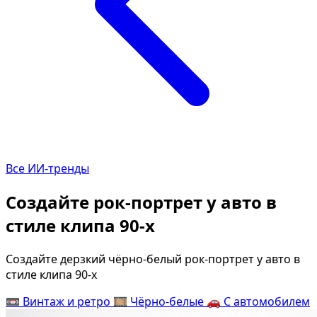
Определить растение
Коллаж из фото
Форма лица
Все фотосессии
В зеркале
В шубе
Страшные фильмы
Хэллоуин
В корсете
В клубе
В свадебном платье
В джинсах
Все ИИ-тренды
Женская в пиджаке
В студии
У ёлки
Деловая женщин
Создайте рок-портрет у авто в
На конференции
В стиле ретро
стиле клипа 90-х
Осень
Королевская
В школе
На даче
Создайте дерзкий чёрно-белый рок-портрет у авто в
стиле клипа 90-х
На подиуме
Для мужчин от 5
📼
Винтаж и ретро
🎞️
Чёрно-белые
🚗
С автомобилем
Формула 1
Летний вайб