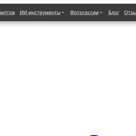
омптов
ИИ-инструменты
Фотосессии
Блог
Отз
Страшные фильмы
В клубе
х
Женская в пиджаке
Деловая женщина в городе
етро
Осень
На даче
н от 50-60 лет
Формула 1
 вампира
В образе гангстера
бря
С мотоциклом