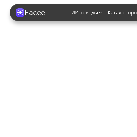
Facee
ИИ-тренды
Каталог пр
Все фотосессии
В зеркале
В шубе
Хэллоуин
В корсете
В свадебном платье
В джинса
В студии
У ёлки
На конференции
В стиле р
Королевская
В школе
На подиуме
Для мужчи
Летний вайб
В образе
Алиса в Стране чудес
К 1 сентя