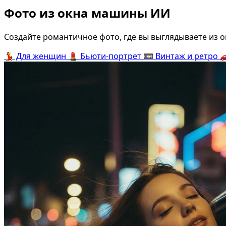
Фото из окна машины ИИ
Создайте романтичное фото, где вы выглядываете из 
💃
Для женщин
💄
Бьюти-портрет
📼
Винтаж и ретро
