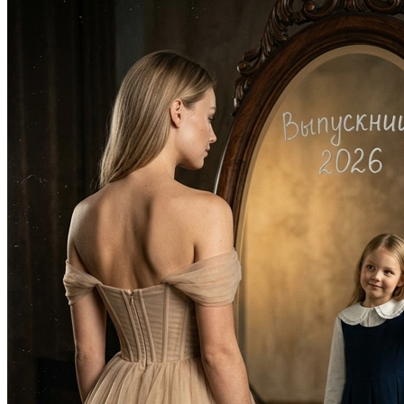
В образе вампира
В образе гангстера
Алиса в Стране чудес
К 1 сентября
С мотоциклом
Для актрисы
В образе ведьмы
Для парикмахера
Показать все
Популярное