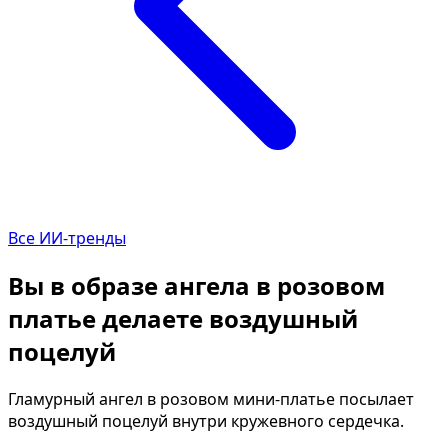
Определить растение
Коллаж из фото
Форма лица
Все фотосессии
В зеркале
В шубе
Страшные фильмы
Хэллоуин
В корсете
В клубе
В свадебном платье
В джинсах
Все ИИ-тренды
Женская в пиджаке
В студии
У ёлки
Деловая женщина в 
Вы в образе ангела в розовом
На конференции
В стиле ретро
платье делаете воздушный
Осень
Королевская
поцелуй
В школе
На даче
На подиуме
Для мужчин от 50-60 
Гламурный ангел в розовом мини-платье посылает
воздушный поцелуй внутри кружевного сердечка.
Формула 1
Летний вайб