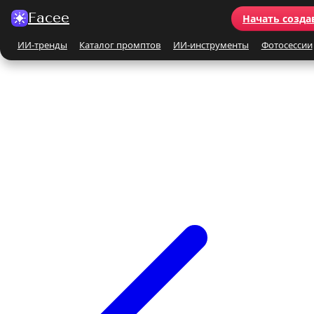
Facee
Начать созда
ИИ-тренды
Каталог промптов
ИИ-инструменты
Фотосессии
Все ИИ-тренды
ПО КАТЕГОРИЯМ
Для женщин
Для мужчин
Парные
Семейные
Бьюти-портрет
Винтаж и ретро
Бежевые и кремовые
Кинематографичные
На природе
На море
Чёрно-белые
Праздники
Поцелуй
Y2K
С автомобилем
С цветами
С животными
Для детей
Все ИИ-инструменты