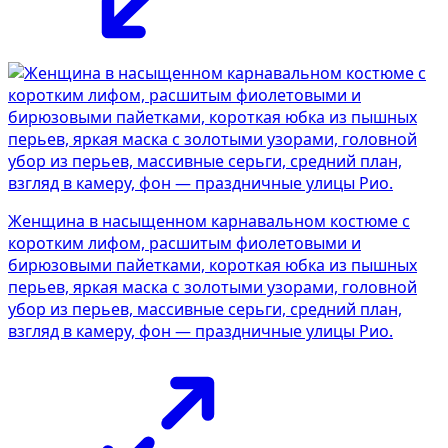
Женщина в насыщенном карнавальном костюме с
коротким лифом, расшитым фиолетовыми и
бирюзовыми пайетками, короткая юбка из пышных
перьев, яркая маска с золотыми узорами, головной
убор из перьев, массивные серьги, средний план,
взгляд в камеру, фон — праздничные улицы Рио.