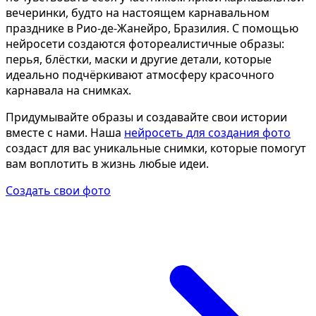
Определить растение
Ко
вечеринки, будто на настоящем карнавальном
празднике в Рио-де-Жанейро, Бразилия. С помощью
Форма лица
нейросети создаются фотореалистичные образы:
Все фотосессии
перья, блёстки, маски и другие детали, которые
идеально подчёркивают атмосферу красочного
В зеркале
В 
карнавала на снимках.
Страшные фильмы
Хэ
Придумывайте образы и создавайте свои истории
В корсете
В к
вместе с нами. Наша
нейросеть для создания фото
В свадебном платье
В 
создаст для вас уникальные снимки, которые помогут
вам воплотить в жизнь любые идеи.
Женская в пиджаке
В 
Создать свои фото
У ёлки
Де
На конференции
В 
Осень
Ко
В школе
На
На подиуме
Дл
Формула 1
Ле