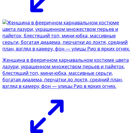
Женщина в фееричном карнавальном костюме цвета
лазури, украшенном множеством перьев и пайеток,
блестящий топ, мини-юбка, массивные серьги,
богатая диадема, перчатки до локтя, средний план,
взгляд в камеру, фон — улицы Рио в ярких огнях.