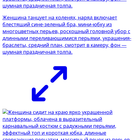
Женщина танцует на коленях, наряд включает
блестящий сине-зеленый бра, мини-юбку из
многоцветных перьев, роскошный головной убор с
длинными переливающимися перьями, украшения-
браслеты, средний план, смотрит в камеру, фон —
шумная праздничная толпа.