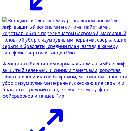
Женщина в блестящем карнавальном ансамбле: лиф,
вышитый зелёными и синими пайетками, короткая
юбка с переливчатой бахромой, массивный головной
убор с изумрудными перьями, сверкающие серьги и
браслеты, средний план, взгляд в камеру, фон
фейерверков и танцев Рио.