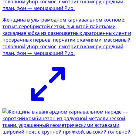
Женщина в ультрамодном карнавальном костюме:
топ из серебристой сетки, вышитой пайетками,
каскадная юбка из разноцветных драгоценных лент и
прозрачных перьев, перчатки с камнями, массивный
головной убор-космос, смотрит в камеру, средний
план, фон — мерцающий Рио.