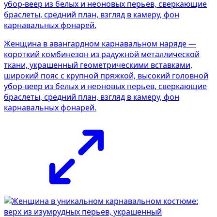
Женщина в авангардном карнавальном наряде —
короткий комбинезон из радужной металлической
ткани, украшенный геометрическими вставками,
широкий пояс с крупной пряжкой, высокий головной
убор-веер из белых и неоновых перьев, сверкающие
браслеты, средний план, взгляд в камеру, фон
карнавальных фонарей.