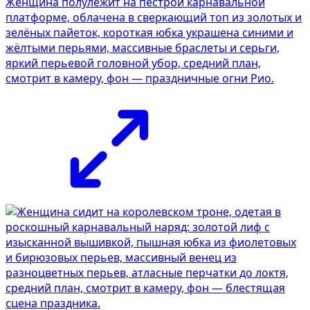
Женщина полулежит на пестрой карнавальной
платформе, облачена в сверкающий топ из золотых и
зелёных пайеток, короткая юбка украшена синими и
жёлтыми перьями, массивные браслеты и серьги,
яркий перьевой головной убор, средний план,
смотрит в камеру, фон — праздничные огни Рио.
Фотосессия в студии