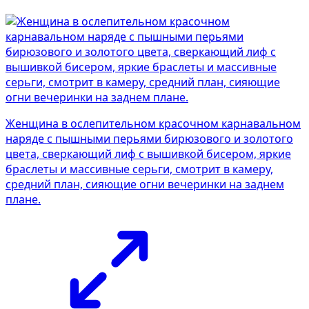
Женщина в ослепительном красочном карнавальном
наряде с пышными перьями бирюзового и золотого
цвета, сверкающий лиф с вышивкой бисером, яркие
браслеты и массивные серьги, смотрит в камеру,
средний план, сияющие огни вечеринки на заднем
плане.