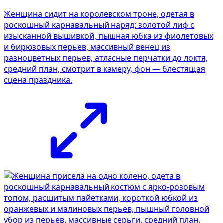
Женщина сидит на королевском троне, одетая в
роскошный карнавальный наряд: золотой лиф с
изысканной вышивкой, пышная юбка из фиолетовых
и бирюзовых перьев, массивный венец из
разноцветных перьев, атласные перчатки до локтя,
средний план, смотрит в камеру, фон — блестящая
сцена праздника.