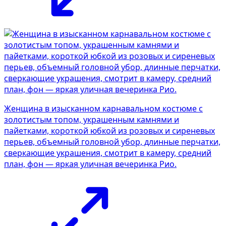
Женщина в изысканном карнавальном костюме с
золотистым топом, украшенным камнями и
пайетками, короткой юбкой из розовых и сиреневых
перьев, объемный головной убор, длинные перчатки,
сверкающие украшения, смотрит в камеру, средний
план, фон — яркая уличная вечеринка Рио.