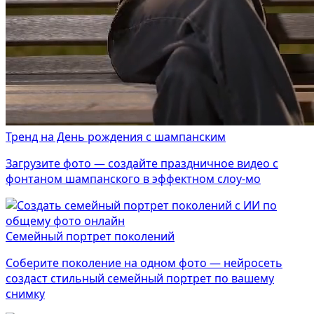
Тренд на День рождения с шампанским
Загрузите фото — создайте праздничное видео с
фонтаном шампанского в эффектном слоу-мо
Семейный портрет поколений
Соберите поколение на одном фото — нейросеть
создаст стильный семейный портрет по вашему
снимку