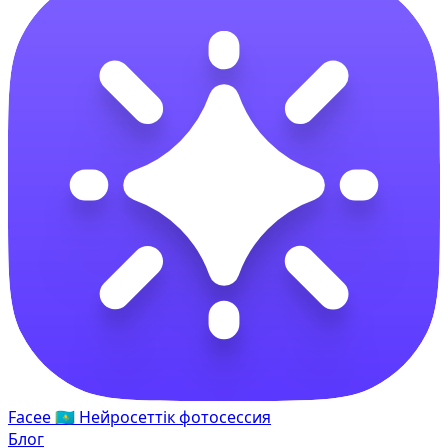
Facee
🇰🇿
Нейросеттік фотосессия
Блог