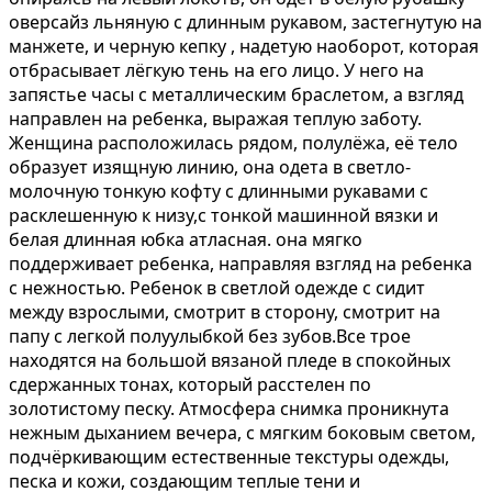
оверсайз льняную с длинным рукавом, застегнутую на
манжете, и черную кепку , надетую наоборот, которая
отбрасывает лёгкую тень на его лицо. У него на
запястье часы с металлическим браслетом, а взгляд
направлен на ребенка, выражая теплую заботу.
Женщина расположилась рядом, полулёжа, её тело
образует изящную линию, она одета в светло-
молочную тонкую кофту с длинными рукавами с
расклешенную к низу,с тонкой машинной вязки и
белая длинная юбка атласная. она мягко
поддерживает ребенка, направляя взгляд на ребенка
с нежностью. Ребенок в светлой одежде с сидит
между взрослыми, смотрит в сторону, смотрит на
папу с легкой полуулыбкой без зубов.Все трое
находятся на большой вязаной пледе в спокойных
сдержанных тонах, который расстелен по
золотистому песку. Атмосфера снимка проникнута
нежным дыханием вечера, с мягким боковым светом,
подчёркивающим естественные текстуры одежды,
песка и кожи, создающим теплые тени и