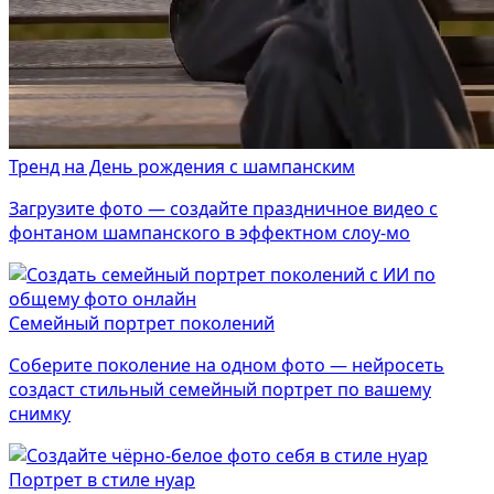
Тренд на День рождения с шампанским
Загрузите фото — создайте праздничное видео с
фонтаном шампанского в эффектном слоу-мо
Семейный портрет поколений
Соберите поколение на одном фото — нейросеть
создаст стильный семейный портрет по вашему
снимку
Портрет в стиле нуар