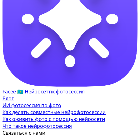
Facee
🇰🇿
Нейросеттік фотосессия
Блог
ИИ фотосессия по фото
Как делать совместные нейрофотосессии
Как оживить фото с помощью нейросети
Что такое нейрофотосессия
Связаться с нами