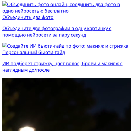
Объединить два фото
Объедините две фотографии в одну картинку с
помощью нейросети за пару секунд
Персональный бьюти-гайд
ИИ подберёт стрижку, цвет волос, брови и макияж с
наглядным до/после