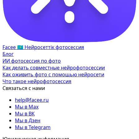
Facee
🇰🇿
Нейросеттік фотосессия
Блог
ИИ фотосессия по фото
Как делать совместные нейрофотосессии
Как оживить фото с помощью нейросети
Что такое нейрофотосессия
Связаться с нами
help@facee.ru
Мы в Max
Мы в ВК
Мы в Дзен
Мы в Telegram