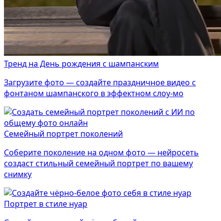
Тренд на День рождения с шампанским
Загрузите фото — создайте праздничное видео с
фонтаном шампанского в эффектном слоу-мо
Семейный портрет поколений
Соберите поколение на одном фото — нейросеть
создаст стильный семейный портрет по вашему
снимку
Портрет в стиле нуар