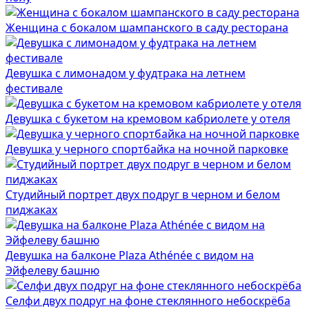
Женщина с бокалом шампанского в саду ресторана
Девушка с лимонадом у фудтрака на летнем
фестивале
Девушка с букетом на кремовом кабриолете у отеля
Девушка у черного спортбайка на ночной парковке
Студийный портрет двух подруг в черном и белом
пиджаках
Девушка на балконе Plaza Athénée с видом на
Эйфелеву башню
Селфи двух подруг на фоне стеклянного небоскрёба