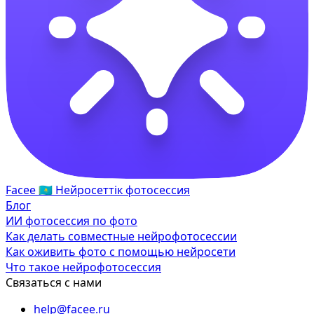
Facee
🇰🇿
Нейросеттік фотосессия
Блог
ИИ фотосессия по фото
Как делать совместные нейрофотосессии
Как оживить фото с помощью нейросети
Что такое нейрофотосессия
Связаться с нами
help@facee.ru