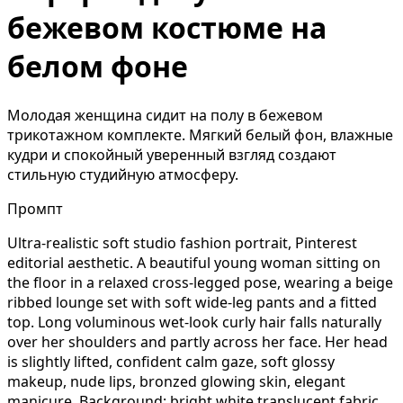
бежевом костюме на
белом фоне
Молодая женщина сидит на полу в бежевом
трикотажном комплекте. Мягкий белый фон, влажные
кудри и спокойный уверенный взгляд создают
стильную студийную атмосферу.
Промпт
Ultra-realistic soft studio fashion portrait, Pinterest
editorial aesthetic. A beautiful young woman sitting on
the floor in a relaxed cross-legged pose, wearing a beige
ribbed lounge set with soft wide-leg pants and a fitted
top. Long voluminous wet-look curly hair falls naturally
over her shoulders and partly across her face. Her head
is slightly lifted, confident calm gaze, soft glossy
makeup, nude lips, bronzed glowing skin, elegant
manicure. Background: bright white translucent fabric