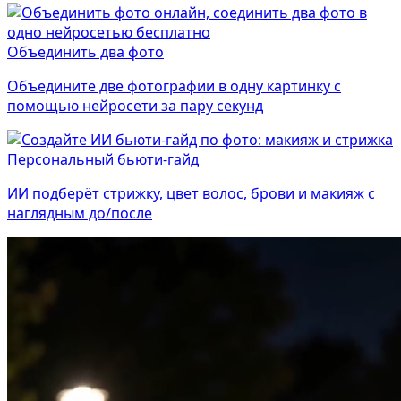
Объединить два фото
Объедините две фотографии в одну картинку с
помощью нейросети за пару секунд
Персональный бьюти-гайд
ИИ подберёт стрижку, цвет волос, брови и макияж с
наглядным до/после