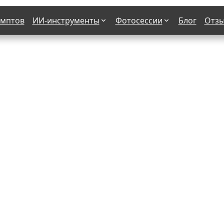
омптов
ИИ-инструменты
Фотосессии
Блог
Отз
Страшные фильмы
В клубе
х
Женская в пиджаке
Деловая женщина в городе
етро
Осень
На даче
н от 50-60 лет
Формула 1
 вампира
В образе гангстера
бря
С мотоциклом