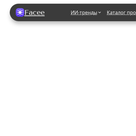
Facee
ИИ-тренды
Каталог пр
Все фотосессии
В зеркале
В шубе
Хэллоуин
В корсете
В свадебном платье
В джинса
В студии
У ёлки
На конференции
В стиле р
Королевская
В школе
На подиуме
Для мужчи
Летний вайб
В образе
Алиса в Стране чудес
К 1 сентя