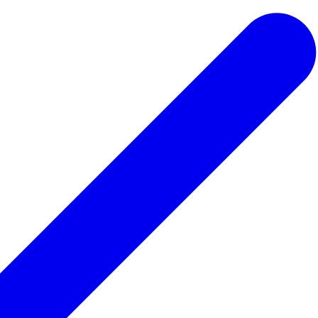
 ведьмы
Для парикмахера