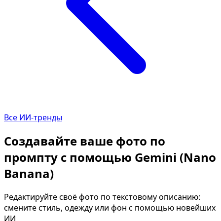
Определить растение
Коллаж
Форма лица
Все фотосессии
В зеркале
В шубе
Страшные фильмы
Хэллоу
В корсете
В клубе
В свадебном платье
В джин
Все ИИ-тренды
Женская в пиджаке
В студи
У ёлки
Делова
Создавайте ваше фото по
На конференции
В стиле
промпту с помощью Gemini (Nano
Осень
Короле
Banana)
В школе
На дач
На подиуме
Для муж
Редактируйте своё фото по текстовому описанию:
смените стиль, одежду или фон с помощью новейших
Формула 1
Летний
ИИ