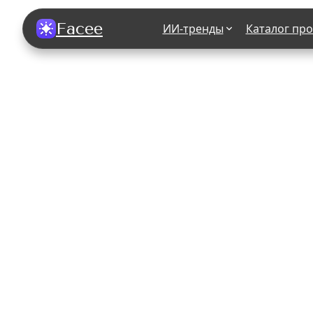
Facee
ИИ-тренды
Каталог пр
Все фотосессии
В зеркале
В шубе
Хэллоуин
В корсете
В свадебном платье
В джинса
В студии
У ёлки
На конференции
В стиле р
Королевская
В школе
На подиуме
Для мужчи
Летний вайб
В образе
Алиса в Стране чудес
К 1 сентя