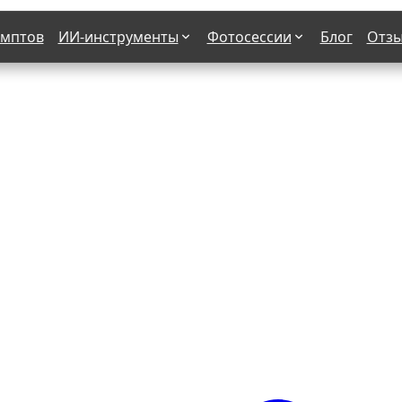
омптов
ИИ-инструменты
Фотосессии
Блог
Отз
Страшные фильмы
В клубе
х
Женская в пиджаке
Деловая женщина в городе
етро
Осень
На даче
н от 50-60 лет
Формула 1
 вампира
В образе гангстера
бря
С мотоциклом