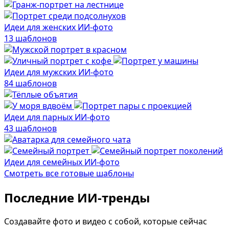
В образе вампира
Алиса в Стране чудес
Идеи для женских ИИ-фото
С мотоциклом
13 шаблонов
В образе ведьмы
Показать все
Идеи для мужских ИИ-фото
84 шаблонов
Популярное
Идеи для парных ИИ-фото
43 шаблонов
Идеи для семейных ИИ-фото
Смотреть все готовые шаблоны
Последние ИИ-тренды
Создавайте фото и видео с собой, которые сейчас