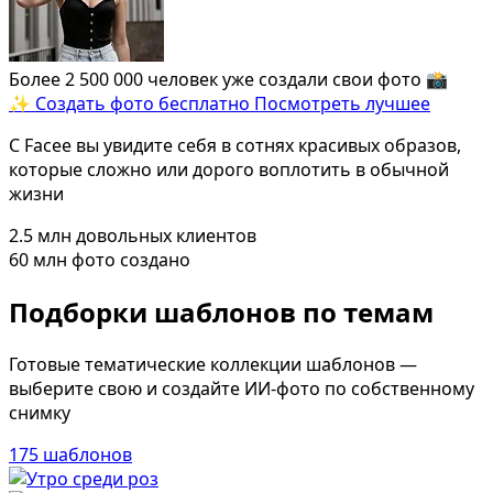
Определить растение
Форма лица
Более 2 500 000 человек уже создали свои фото 📸️️️️️️
Все фотосессии
✨ Создать фото бесплатно
Посмотреть лучшее
В зеркале
С Facee вы увидите себя в сотнях красивых образов,
Страшные фильмы
которые сложно или дорого воплотить в обычной
жизни
В корсете
В свадебном платье
2.5 млн
довольных клиентов
60 млн
фото создано
Женская в пиджаке
У ёлки
Подборки шаблонов по темам
На конференции
Готовые тематические коллекции шаблонов —
Осень
выберите свою и создайте ИИ-фото по собственному
В школе
снимку
На подиуме
175 шаблонов
Формула 1