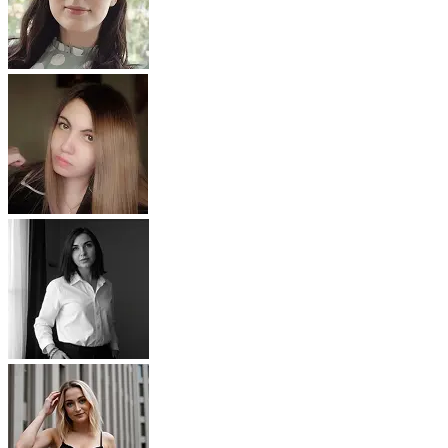
Описание изображения
Улучшить качество фото
Определить цветотип
Мужская причёска
Замена лица
Текст по фото
ИИ-редактор фото
Возраст по фото
Состарить фото
Фото в мультяшку
Фото как полароид
Отбелить зубы
Удалить водяной знак
Календарь из фото