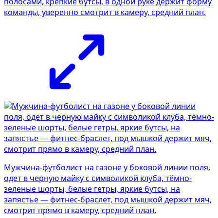
полосами, крепкие бутсы, в одной руке держит форму
команды, уверенно смотрит в камеру, средний план.
Мужчина-футболист на газоне у боковой линии поля,
одет в черную майку с символикой клуба, тёмно-
зеленые шорты, белые гетры, яркие бутсы, на
запястье — фитнес-браслет, под мышкой держит мяч,
смотрит прямо в камеру, средний план.