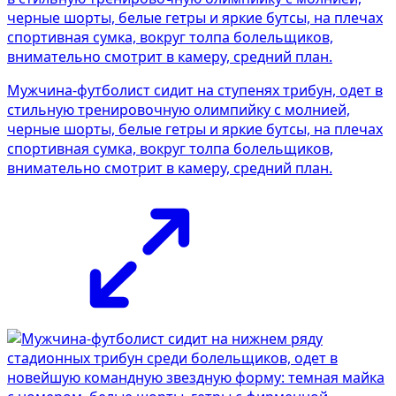
Мужчина-футболист сидит на ступенях трибун, одет в
стильную тренировочную олимпийку с молнией,
черные шорты, белые гетры и яркие бутсы, на плечах
спортивная сумка, вокруг толпа болельщиков,
внимательно смотрит в камеру, средний план.