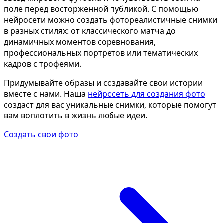
Определить растение
Ко
поле перед восторженной публикой. С помощью
нейросети можно создать фотореалистичные снимки
Форма лица
в разных стилях: от классического матча до
Все фотосессии
динамичных моментов соревнования,
профессиональных портретов или тематических
В зеркале
В 
кадров с трофеями.
Страшные фильмы
Хэ
Придумывайте образы и создавайте свои истории
В корсете
В к
вместе с нами. Наша
нейросеть для создания фото
В свадебном платье
В 
создаст для вас уникальные снимки, которые помогут
вам воплотить в жизнь любые идеи.
Женская в пиджаке
В 
Создать свои фото
У ёлки
Де
На конференции
В 
Осень
Ко
В школе
На
На подиуме
Дл
Формула 1
Ле