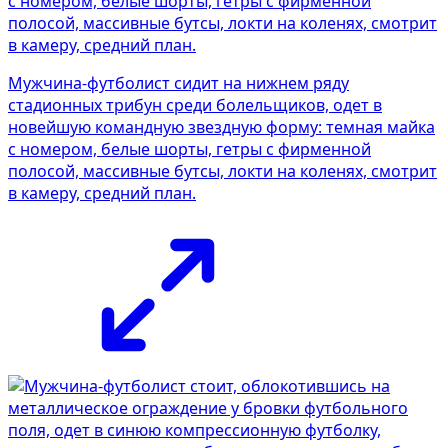
Мужчина-футболист сидит на нижнем ряду
стадионных трибун среди болельщиков, одет в
новейшую командную звездную форму: темная майка
с номером, белые шорты, гетры с фирменной
полосой, массивные бутсы, локти на коленях, смотрит
в камеру, средний план.