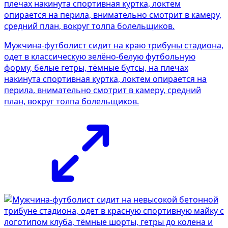
Мужчина-футболист сидит на краю трибуны стадиона,
одет в классическую зелёно-белую футбольную
форму, белые гетры, тёмные бутсы, на плечах
накинута спортивная куртка, локтем опирается на
перила, внимательно смотрит в камеру, средний
план, вокруг толпа болельщиков.