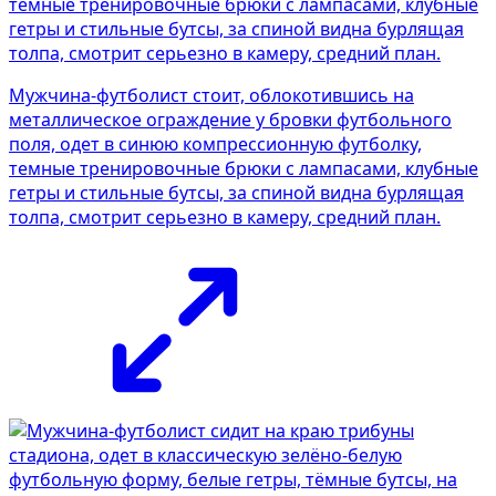
Мужчина-футболист стоит, облокотившись на
металлическое ограждение у бровки футбольного
поля, одет в синюю компрессионную футболку,
темные тренировочные брюки с лампасами, клубные
гетры и стильные бутсы, за спиной видна бурлящая
толпа, смотрит серьезно в камеру, средний план.