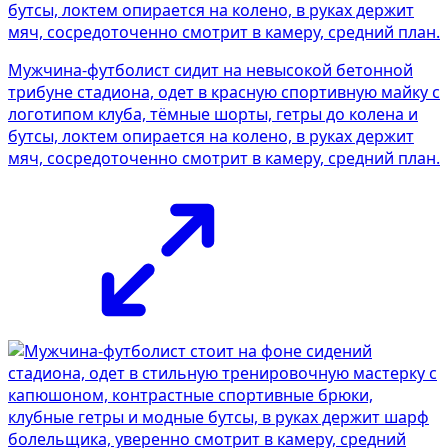
Мужчина-футболист сидит на невысокой бетонной
трибуне стадиона, одет в красную спортивную майку с
логотипом клуба, тёмные шорты, гетры до колена и
бутсы, локтем опирается на колено, в руках держит
мяч, сосредоточенно смотрит в камеру, средний план.