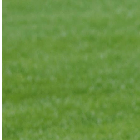
В образе вампира
Алиса в Стране чудес
С мотоциклом
В образе ведьмы
Показать все
Популярное