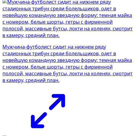
Мужчина-футболист сидит на нижнем ряду
стадионных трибун среди болельщиков, одет в
новейшую командную звездную форму: темная майка
с номером, белые шорты, гетры с фирменной
полосой, массивные бутсы, локти на коленях, смотрит
в камеру, средний план.