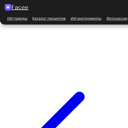
Facee
ИИ-тренды
Каталог промптов
ИИ-инструменты
Фотосессии
Все ИИ-тренды
ПО КАТЕГОРИЯМ
Для женщин
Парные
Бьюти-портрет
Бежевые и кремовые
На природе
Чёрно-белые
Поцелуй
С автомобилем
С животными
Все ИИ-инструменты