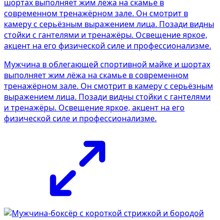
Мужчина в облегающей спортивной майке и шортах
выполняет жим лёжа на скамье в современном
тренажёрном зале. Он смотрит в камеру с серьёзным
выражением лица. Позади видны стойки с гантелями
и тренажёры. Освещение яркое, акцент на его
физической силе и профессионализме.