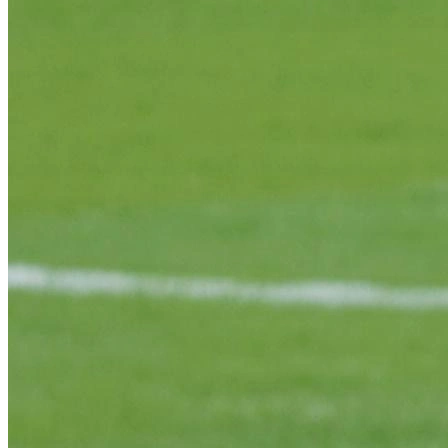
Определить растение
Форма лица
Все фотосессии
В зеркале
Страшные фильмы
В корсете
В свадебном платье
Женская в пиджаке
У ёлки
На конференции
Осень
В школе
На подиуме
Формула 1