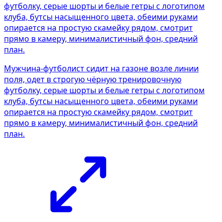
Мужчина-футболист сидит на газоне возле линии
поля, одет в строгую чёрную тренировочную
футболку, серые шорты и белые гетры с логотипом
клуба, бутсы насыщенного цвета, обеими руками
опирается на простую скамейку рядом, смотрит
прямо в камеру, минималистичный фон, средний
план.