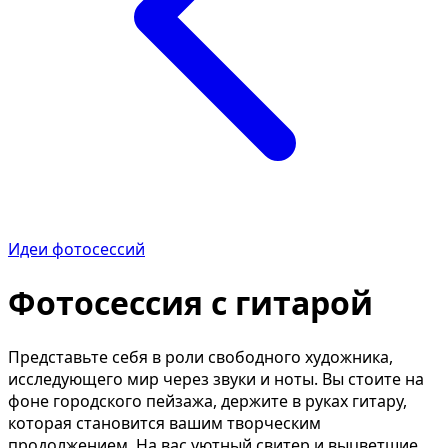
Описание изображения
Уд
Улучшить качество фото
Ре
Определить цветотип
Ти
Мужская причёска
Из
Замена лица
Из
Текст по фото
Ка
ИИ-редактор фото
Уд
Возраст по фото
Оп
Идеи фотосессий
Состарить фото
Из
Фотосессия с гитарой
Фото в мультяшку
Ти
Фото как полароид
Вы
Представьте себя в роли свободного художника,
Отбелить зубы
Уд
исследующего мир через звуки и ноты. Вы стоите на
Удалить водяной знак
Ув
фоне городского пейзажа, держите в руках гитару,
которая становится вашим творческим
Календарь из фото
Чё
продолжением. На вас уютный свитер и выцветшие