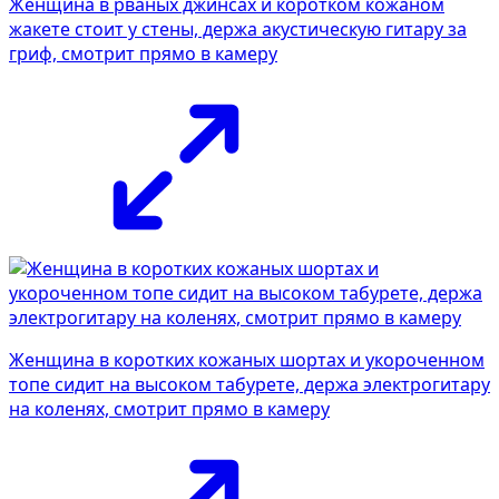
Женщина в рваных джинсах и коротком кожаном
жакете стоит у стены, держа акустическую гитару за
гриф, смотрит прямо в камеру
Фотосессия в студии
Женщина в коротких кожаных шортах и укороченном
топе сидит на высоком табурете, держа электрогитару
на коленях, смотрит прямо в камеру