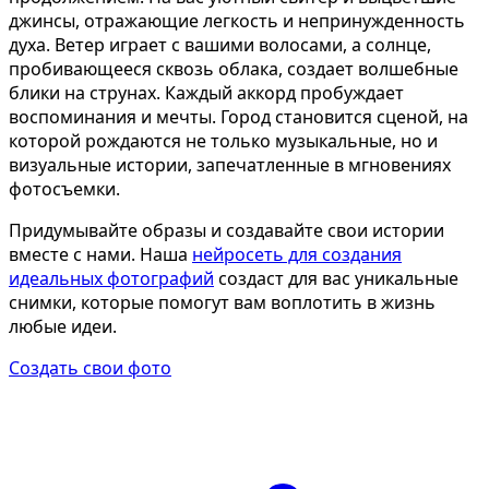
Определить растение
Ко
джинсы, отражающие легкость и непринужденность
духа. Ветер играет с вашими волосами, а солнце,
Форма лица
пробивающееся сквозь облака, создает волшебные
Все фотосессии
блики на струнах. Каждый аккорд пробуждает
воспоминания и мечты. Город становится сценой, на
В зеркале
В 
которой рождаются не только музыкальные, но и
Страшные фильмы
Хэ
визуальные истории, запечатленные в мгновениях
фотосъемки.
В корсете
В к
В свадебном платье
В 
Придумывайте образы и создавайте свои истории
вместе с нами. Наша
нейросеть для создания
Женская в пиджаке
В 
идеальных фотографий
создаст для вас уникальные
У ёлки
Де
снимки, которые помогут вам воплотить в жизнь
любые идеи.
На конференции
В 
Осень
Ко
Создать свои фото
В школе
На
На подиуме
Дл
Формула 1
Ле