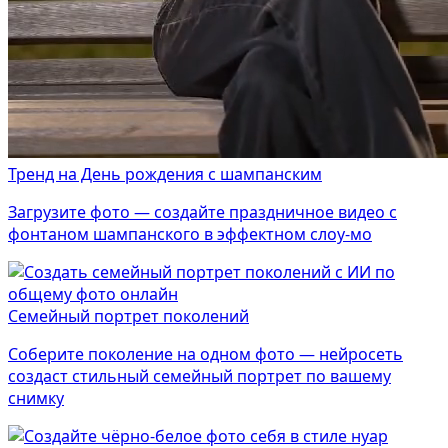
Тренд на День рождения с шампанским
Загрузите фото — создайте праздничное видео с
фонтаном шампанского в эффектном слоу-мо
Семейный портрет поколений
Соберите поколение на одном фото — нейросеть
создаст стильный семейный портрет по вашему
снимку