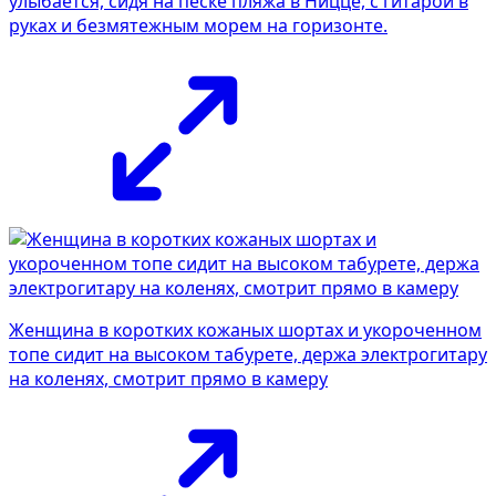
улыбается, сидя на песке пляжа в Ницце, с гитарой в
руках и безмятежным морем на горизонте.
Женщина в коротких кожаных шортах и укороченном
топе сидит на высоком табурете, держа электрогитару
на коленях, смотрит прямо в камеру