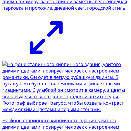
прямо в камеру, за его спиной заметны велосипедная
парковка и прохожие, дневной свет, городской стиль.
На фоне старинного кирпичного здания, увитого
дикими цветами, позирует человек с настроением