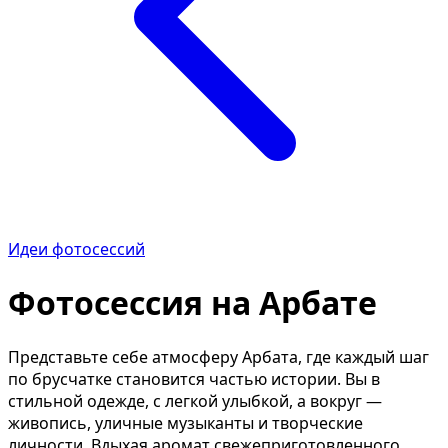
Описание изображения
Уд
Улучшить качество фото
Ре
Определить цветотип
Ти
Мужская причёска
Из
Замена лица
Из
Текст по фото
Ка
ИИ-редактор фото
Уд
Возраст по фото
Оп
Идеи фотосессий
Состарить фото
Из
Фотосессия на Арбате
Фото в мультяшку
Ти
Фото как полароид
Вы
Представьте себе атмосферу Арбата, где каждый шаг
Отбелить зубы
Уд
по брусчатке становится частью истории. Вы в
Удалить водяной знак
Ув
стильной одежде, с легкой улыбкой, а вокруг —
живопись, уличные музыканты и творческие
Календарь из фото
Чё
личности. Вдыхая аромат свежеприготовленного