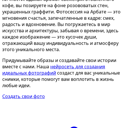
Определить растение
Ко
кофе, вы позируете на фоне розововатых стен,
украшенных граффити. Фотосессия на Арбате — это
Форма лица
мгновения счастья, запечатленные в кадре: смех,
Все фотосессии
радость и вдохновение. Вы погружаетесь в мир
искусства и архитектуры, забывая о времени, здесь
В зеркале
В 
каждое изображение — это кусочек души,
Страшные фильмы
Хэ
отражающий вашу индивидуальность и атмосферу
этого уникального места.
В корсете
В к
В свадебном платье
В 
Придумывайте образы и создавайте свои истории
вместе с нами. Наша
нейросеть для создания
Женская в пиджаке
В 
идеальных фотографий
создаст для вас уникальные
У ёлки
Де
снимки, которые помогут вам воплотить в жизнь
любые идеи.
На конференции
В 
Осень
Ко
Создать свои фото
В школе
На
На подиуме
Дл
Формула 1
Ле