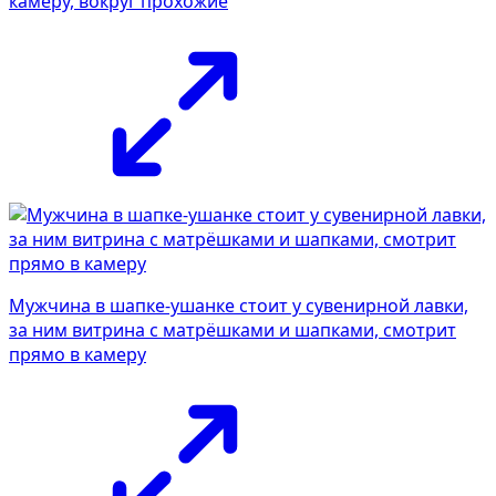
камеру, вокруг прохожие
Мужчина в шапке-ушанке стоит у сувенирной лавки,
за ним витрина с матрёшками и шапками, смотрит
прямо в камеру