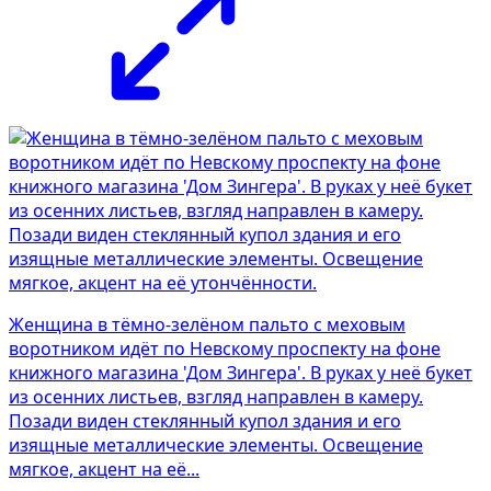
Женщина в тёмно-зелёном пальто с меховым
воротником идёт по Невскому проспекту на фоне
книжного магазина 'Дом Зингера'. В руках у неё букет
из осенних листьев, взгляд направлен в камеру.
Позади виден стеклянный купол здания и его
изящные металлические элементы. Освещение
мягкое, акцент на её...