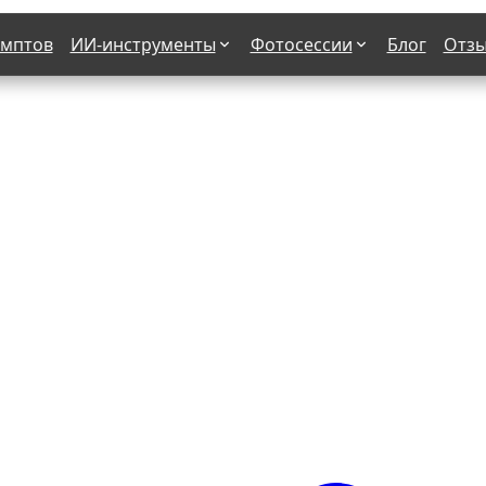
омптов
ИИ-инструменты
Фотосессии
Блог
Отз
Страшные фильмы
В клубе
х
Женская в пиджаке
Деловая женщина в городе
етро
Осень
На даче
н от 50-60 лет
Формула 1
 вампира
В образе гангстера
бря
С мотоциклом