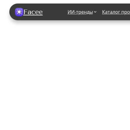
Facee
ИИ-тренды
Каталог пр
Все фотосессии
В зеркале
В шубе
Хэллоуин
В корсете
В свадебном платье
В джинса
В студии
У ёлки
На конференции
В стиле р
Королевская
В школе
На подиуме
Для мужчи
Летний вайб
В образе
Алиса в Стране чудес
К 1 сентя