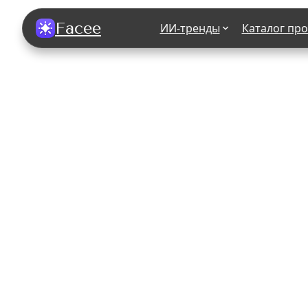
Facee
ИИ-тренды
Каталог пр
Все фотосессии
В зеркале
В шубе
Хэллоуин
В корсете
В свадебном платье
В джинса
В студии
У ёлки
На конференции
В стиле р
Королевская
В школе
На подиуме
Для мужчи
Летний вайб
В образе
Алиса в Стране чудес
К 1 сентя