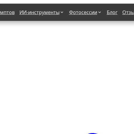
омптов
ИИ-инструменты
Фотосессии
Блог
Отз
Страшные фильмы
В клубе
х
Женская в пиджаке
Деловая женщина в городе
етро
Осень
На даче
н от 50-60 лет
Формула 1
 вампира
В образе гангстера
бря
С мотоциклом