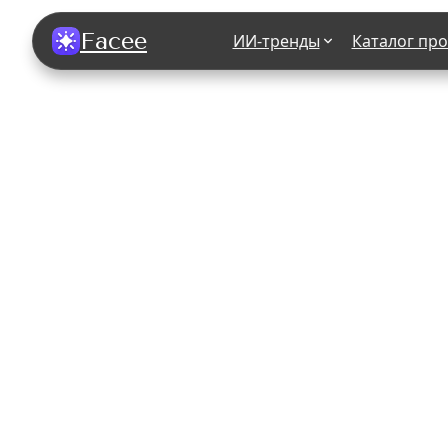
Facee
ИИ-тренды
Каталог пр
Все фотосессии
В зеркале
В шубе
Хэллоуин
В корсете
В свадебном платье
В джинса
В студии
У ёлки
На конференции
В стиле р
Королевская
В школе
На подиуме
Для мужчи
Летний вайб
В образе
Алиса в Стране чудес
К 1 сентя