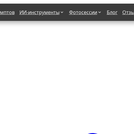
омптов
ИИ-инструменты
Фотосессии
Блог
Отз
Страшные фильмы
В клубе
х
Женская в пиджаке
Деловая женщина в городе
етро
Осень
На даче
н от 50-60 лет
Формула 1
 вампира
В образе гангстера
бря
С мотоциклом