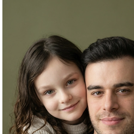
В образе вампира
В образе гангстера
Алиса в Стране чудес
К 1 сентября
С мотоциклом
Для актрисы
В образе ведьмы
Для парикмахера
Показать все
Популярное