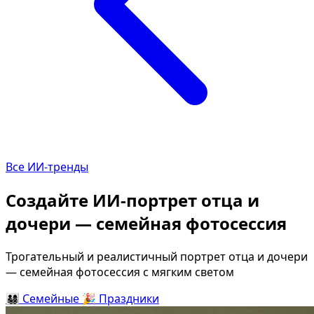
Определить растение
Коллаж из фото
Форма лица
Все фотосессии
В зеркале
В шубе
Страшные фильмы
Хэллоуин
В корсете
В клубе
В свадебном платье
В джинсах
Все ИИ-тренды
Женская в пиджаке
В студии
У ёлки
Деловая женщина в 
Создайте ИИ-портрет отца и
На конференции
В стиле ретро
дочери — семейная фотосессия
Осень
Королевская
В школе
На даче
Трогательный и реалистичный портрет отца и дочери
— семейная фотосессия с мягким светом
На подиуме
Для мужчин от 50-60 
👨‍👩‍👧‍👦
Семейные
🎉
Праздники
Формула 1
Летний вайб