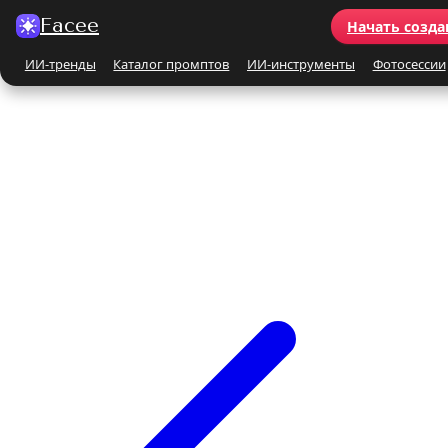
Facee
Начать созда
ИИ-тренды
Каталог промптов
ИИ-инструменты
Фотосессии
Все ИИ-тренды
ПО КАТЕГОРИЯМ
Для женщин
Для мужчин
Парные
Семейные
Бьюти-портрет
Винтаж и ретро
Бежевые и кремовые
Кинематографичные
На природе
На море
Чёрно-белые
Праздники
Поцелуй
Y2K
С автомобилем
С цветами
С животными
Для детей
Все ИИ-инструменты