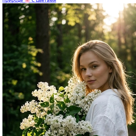
В образе вампира
В образе гангстера
Алиса в Стране чудес
К 1 сентября
С мотоциклом
Для актрисы
В образе ведьмы
Для парикмахера
Показать все
Популярное