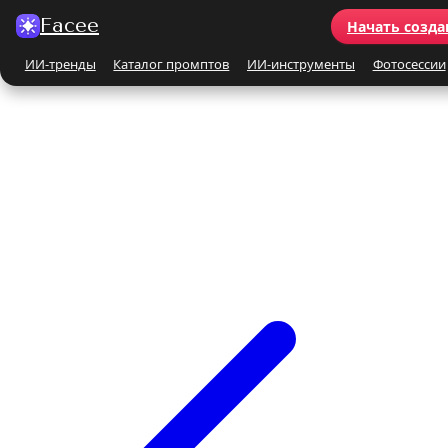
Facee
Начать созда
ИИ-тренды
Каталог промптов
ИИ-инструменты
Фотосессии
Все ИИ-тренды
ПО КАТЕГОРИЯМ
Для женщин
Для мужчин
Парные
Семейные
Бьюти-портрет
Винтаж и ретро
Бежевые и кремовые
Кинематографичные
На природе
На море
Чёрно-белые
Праздники
Поцелуй
Y2K
С автомобилем
С цветами
С животными
Для детей
Все ИИ-инструменты