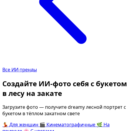
Определить растение
Коллаж из фото
Форма лица
Все фотосессии
В зеркале
В шубе
Страшные фильмы
Хэллоуин
В корсете
В клубе
В свадебном платье
В джинсах
Все ИИ-тренды
Женская в пиджаке
В студии
У ёлки
Деловая женщина в 
Создайте ИИ-фото себя с букетом
На конференции
В стиле ретро
в лесу на закате
Осень
Королевская
В школе
На даче
Загрузите фото — получите dreamy лесной портрет с
букетом в тёплом закатном свете
На подиуме
Для мужчин от 50-60 
💃
Для женщин
🎬
Кинематографичные
🌿
На
Формула 1
Летний вайб
природе
🌸
С цветами