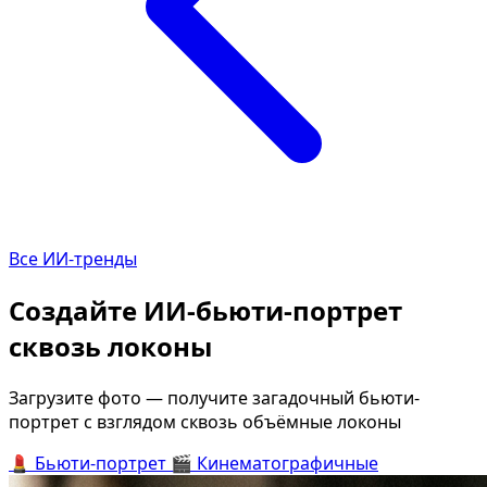
Определить растение
Коллаж
Форма лица
Все фотосессии
В зеркале
В шубе
Страшные фильмы
Хэллоу
В корсете
В клубе
В свадебном платье
В джин
Все ИИ-тренды
Женская в пиджаке
В студи
У ёлки
Делова
Создайте ИИ-бьюти-портрет
На конференции
В стиле
сквозь локоны
Осень
Короле
В школе
На дач
Загрузите фото — получите загадочный бьюти-
портрет с взглядом сквозь объёмные локоны
На подиуме
Для муж
💄
Бьюти-портрет
🎬
Кинематографичные
Формула 1
Летний