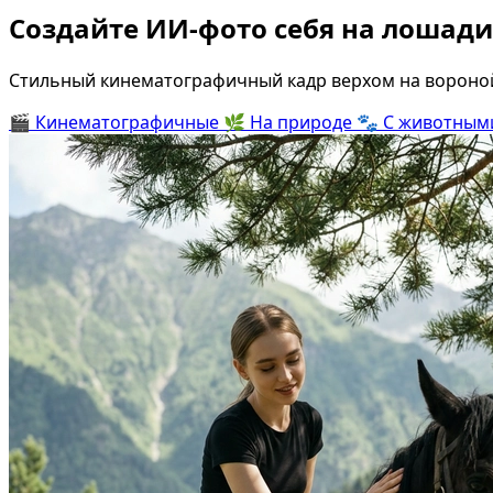
Создайте ИИ-фото себя на лошади 
Стильный кинематографичный кадр верхом на вороной
🎬
Кинематографичные
🌿
На природе
🐾
С животным