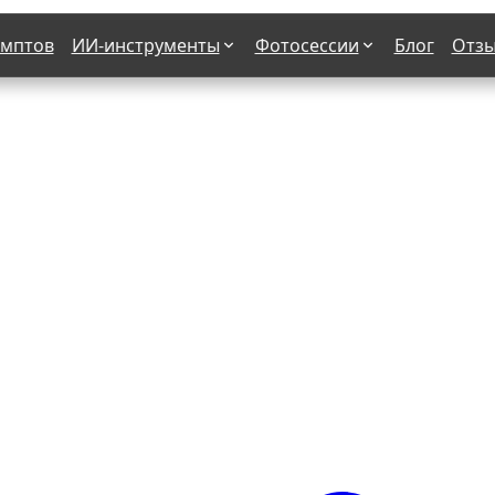
омптов
ИИ-инструменты
Фотосессии
Блог
Отз
Страшные фильмы
В клубе
х
Женская в пиджаке
Деловая женщина в городе
етро
Осень
На даче
н от 50-60 лет
Формула 1
 вампира
В образе гангстера
бря
С мотоциклом