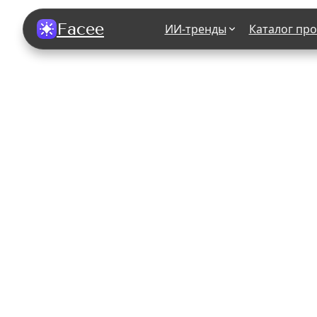
Facee
ИИ-тренды
Каталог пр
Все фотосессии
В зеркале
В шубе
Хэллоуин
В корсете
В свадебном платье
В джинса
В студии
У ёлки
На конференции
В стиле р
Королевская
В школе
На подиуме
Для мужчи
Летний вайб
В образе
Алиса в Стране чудес
К 1 сентя