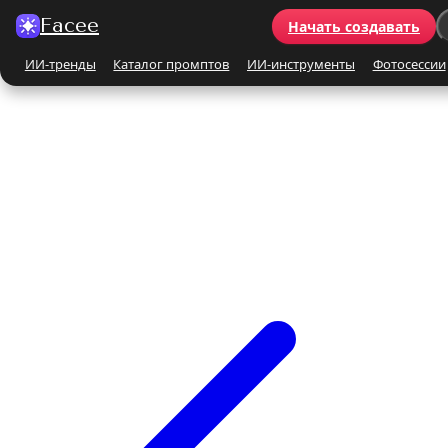
Facee
Начать создавать
ИИ-тренды
Каталог промптов
ИИ-инструменты
Фотосессии
Все ИИ-тренды
ПО КАТЕГОРИЯМ
Для женщин
Для мужчин
Парные
Семейные
Бьюти-портрет
Винтаж и ретро
Бежевые и кремовые
Кинематографичные
На природе
На море
Чёрно-белые
Праздники
Поцелуй
Y2K
С автомобилем
С цветами
С животными
Для детей
Все ИИ-инструменты