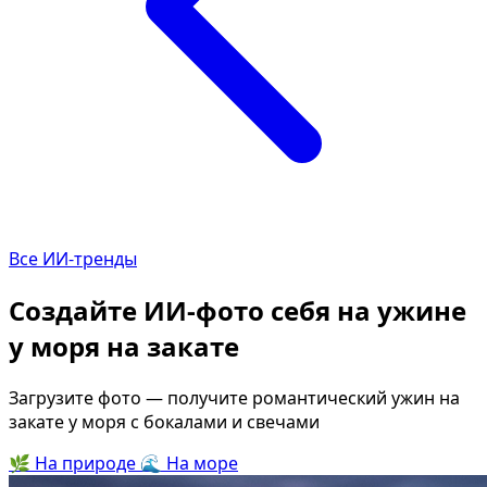
Определить растение
Коллаж
Форма лица
Все фотосессии
В зеркале
В шубе
Страшные фильмы
Хэллоу
В корсете
В клубе
В свадебном платье
В джин
Все ИИ-тренды
Женская в пиджаке
В студи
У ёлки
Делова
Создайте ИИ-фото себя на ужине
На конференции
В стиле
у моря на закате
Осень
Короле
В школе
На дач
Загрузите фото — получите романтический ужин на
закате у моря с бокалами и свечами
На подиуме
Для муж
🌿
На природе
🌊
На море
Формула 1
Летний