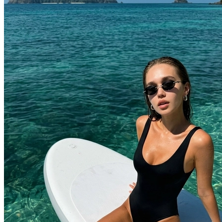
В образе вампира
В образе гангст
Алиса в Стране чудес
К 1 сентября
С мотоциклом
Для актрисы
В образе ведьмы
Для парикмахер
Показать все
Популярное