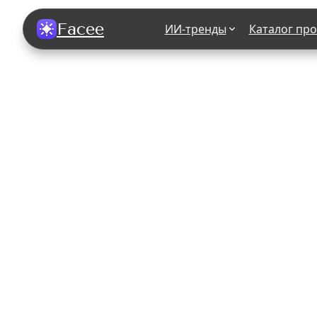
Facee
ИИ-тренды
Каталог пр
Все фотосессии
В зеркале
В шубе
Хэллоуин
В корсете
В свадебном платье
В джинса
В студии
У ёлки
На конференции
В стиле р
Королевская
В школе
На подиуме
Для мужчи
Летний вайб
В образе
Алиса в Стране чудес
К 1 сентя