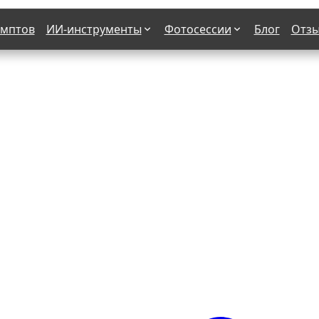
омптов
ИИ-инструменты
Фотосессии
Блог
Отз
Страшные фильмы
В клубе
х
Женская в пиджаке
Деловая женщина в городе
етро
Осень
На даче
н от 50-60 лет
Формула 1
 вампира
В образе гангстера
бря
С мотоциклом