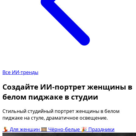
Определить растение
Коллаж из фото
Форма лица
Все фотосессии
В зеркале
В шубе
Страшные фильмы
Хэллоуин
В корсете
В клубе
В свадебном платье
В джинсах
Все ИИ-тренды
Женская в пиджаке
В студии
У ёлки
Деловая женщина в г
Создайте ИИ-портрет женщины в
На конференции
В стиле ретро
белом пиджаке в студии
Осень
Королевская
В школе
На даче
Стильный студийный портрет женщины в белом
пиджаке на стуле, драматичное освещение.
На подиуме
Для мужчин от 50-60 л
💃
Для женщин
🎞️
Чёрно-белые
🎉
Праздники
Формула 1
Летний вайб