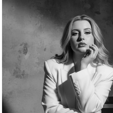
В образе вампира
В образе гангстера
Алиса в Стране чудес
К 1 сентября
С мотоциклом
Для актрисы
В образе ведьмы
Для парикмахера
Показать все
Популярное