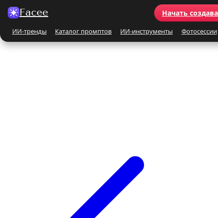
Facee
Начать создав
ИИ-тренды
Каталог промптов
ИИ-инструменты
Фотосессии
Все ИИ-тренды
ПО КАТЕГОРИЯМ
Для женщин
Для мужчин
Парные
Семейные
Бьюти-портрет
Винтаж и ретро
Бежевые и кремовые
Кинематографичные
На природе
На море
Чёрно-белые
Праздники
Поцелуй
Y2K
С автомобилем
С цветами
С животными
Для детей
Все ИИ-инструменты