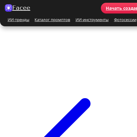
Facee
Начать созда
ИИ-тренды
Каталог промптов
ИИ-инструменты
Фотосессии
Все ИИ-тренды
ПО КАТЕГОРИЯМ
Для женщин
Для мужчин
Парные
Семейные
Бьюти-портрет
Винтаж и ретро
Бежевые и кремовые
Кинематографичные
На природе
На море
Чёрно-белые
Праздники
Поцелуй
Y2K
С автомобилем
С цветами
С животными
Для детей
Все ИИ-инструменты