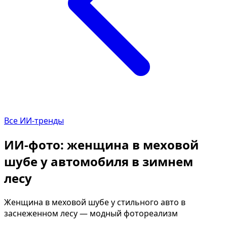
Определить растение
Коллаж из фото
Форма лица
Все фотосессии
В зеркале
В шубе
Страшные фильмы
Хэллоуин
В корсете
В клубе
В свадебном платье
В джинсах
Все ИИ-тренды
Женская в пиджаке
В студии
У ёлки
Деловая женщина в 
ИИ-фото: женщина в меховой
На конференции
В стиле ретро
шубе у автомобиля в зимнем
Осень
Королевская
лесу
В школе
На даче
На подиуме
Для мужчин от 50-60 
Женщина в меховой шубе у стильного авто в
заснеженном лесу — модный фотореализм
Формула 1
Летний вайб