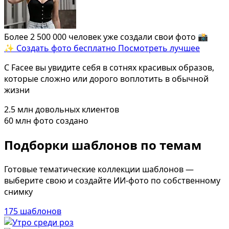
Определить растение
Форма лица
Более 2 500 000 человек уже создали свои фото 📸️️️️️️
Все фотосессии
✨ Создать фото бесплатно
Посмотреть лучшее
В зеркале
С Facee вы увидите себя в сотнях красивых образов,
Страшные фильмы
которые сложно или дорого воплотить в обычной
жизни
В корсете
В свадебном платье
2.5 млн
довольных клиентов
60 млн
фото создано
Женская в пиджаке
У ёлки
Подборки шаблонов по темам
На конференции
Готовые тематические коллекции шаблонов —
Осень
выберите свою и создайте ИИ-фото по собственному
В школе
снимку
На подиуме
175 шаблонов
Формула 1