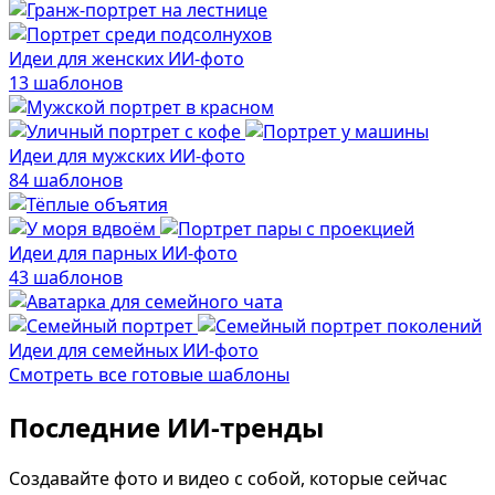
В образе вампира
Алиса в Стране чудес
Идеи для женских ИИ-фото
С мотоциклом
13 шаблонов
В образе ведьмы
Показать все
Идеи для мужских ИИ-фото
84 шаблонов
Популярное
Идеи для парных ИИ-фото
43 шаблонов
Идеи для семейных ИИ-фото
Смотреть все готовые шаблоны
Последние ИИ-тренды
Создавайте фото и видео с собой, которые сейчас