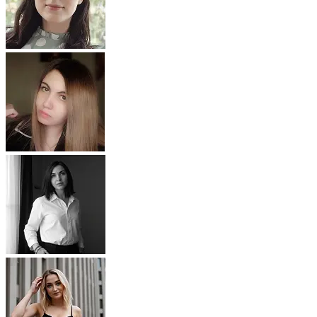
Описание изображения
Улучшить качество фото
Определить цветотип
Мужская причёска
Замена лица
Текст по фото
ИИ-редактор фото
Возраст по фото
Состарить фото
Фото в мультяшку
Фото как полароид
Отбелить зубы
Удалить водяной знак
Календарь из фото