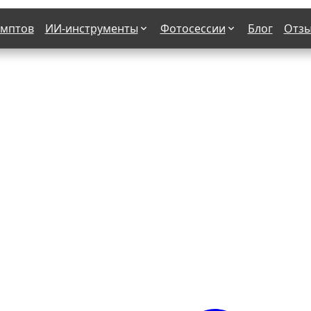
омптов
ИИ-инструменты
Фотосессии
Блог
Отз
Страшные фильмы
В клубе
х
Женская в пиджаке
Деловая женщина в городе
етро
Осень
На даче
н от 50-60 лет
Формула 1
 вампира
В образе гангстера
бря
С мотоциклом