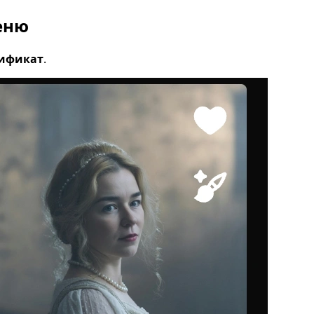
еню
ификат
.