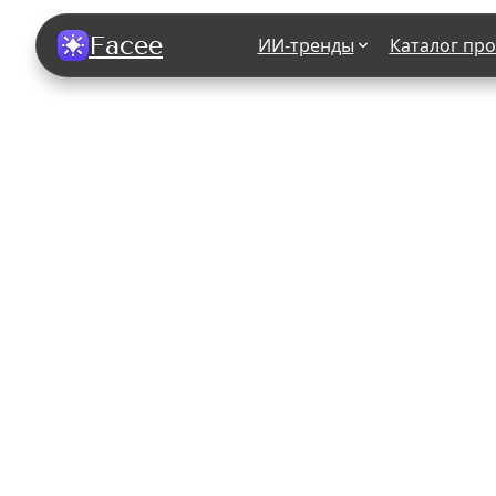
Facee
ИИ-тренды
Каталог пр
Все фотосессии
В зеркале
В шубе
Хэллоуин
В корсете
В свадебном платье
В джинса
В студии
У ёлки
На конференции
В стиле р
Королевская
В школе
На подиуме
Для мужчи
Летний вайб
В образе
Алиса в Стране чудес
К 1 сентя